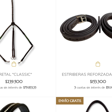
RETAL "CLASSIC"
ESTRIBERAS REFORZADA
$239.500
$153.300
as sin interés de
$79.833,33
3
cuotas sin interés de
$51
ENVÍO GRATIS