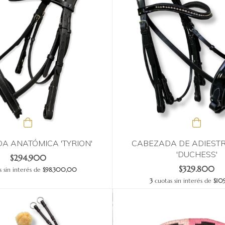
A ANATÓMICA 'TYRION'
CABEZADA DE ADIEST
'DUCHESS'
$294.900
$329.800
 sin interés de
$98.300,00
3
cuotas sin interés de
$109