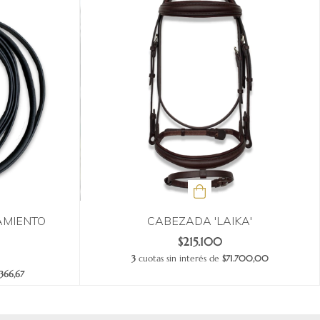
AMIENTO
CABEZADA 'LAIKA'
$215.100
3
cuotas sin interés de
$71.700,00
.366,67