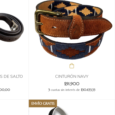
S DE SALTO
CINTURÓN NAVY
$91.900
.100,00
3
cuotas sin interés de
$30.633,33
ENVÍO GRATIS