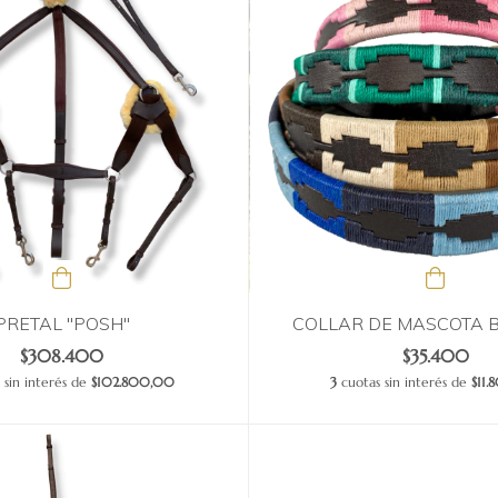
PRETAL "POSH"
COLLAR DE MASCOTA
$308.400
$35.400
 sin interés de
$102.800,00
3
cuotas sin interés de
$11