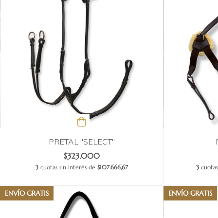
PRETAL "SELECT"
$323.000
3
cuotas sin interés de
$107.666,67
3
cuotas
ENVÍO GRATIS
ENVÍO GRATIS