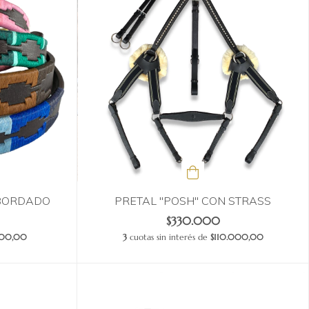
 BORDADO
PRETAL "POSH" CON STRASS
$330.000
.800,00
3
cuotas sin interés de
$110.000,00