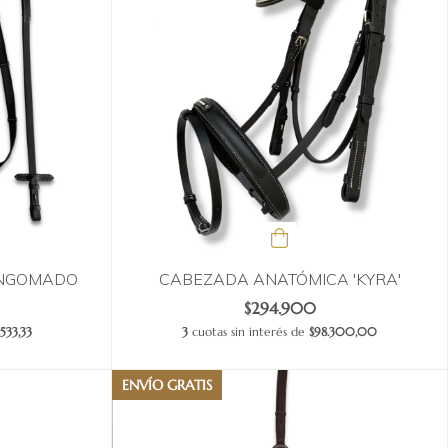
ENGOMADO
CABEZADA ANATÓMICA 'KYRA'
$294.900
.533,33
3
cuotas sin interés de
$98.300,00
ENVÍO GRATIS