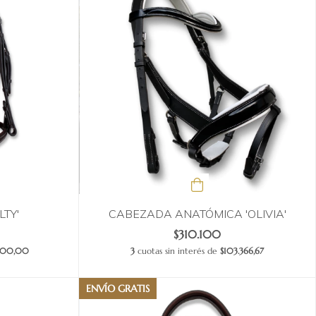
TY'
CABEZADA ANATÓMICA 'OLIVIA'
$310.100
.300,00
3
cuotas sin interés de
$103.366,67
ENVÍO GRATIS