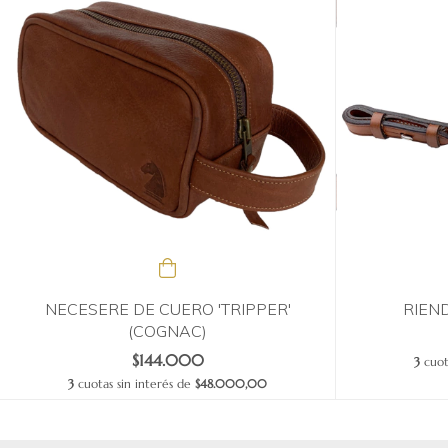
NECESERE DE CUERO 'TRIPPER'
RIEN
(COGNAC)
$144.000
3
cuot
3
cuotas sin interés de
$48.000,00