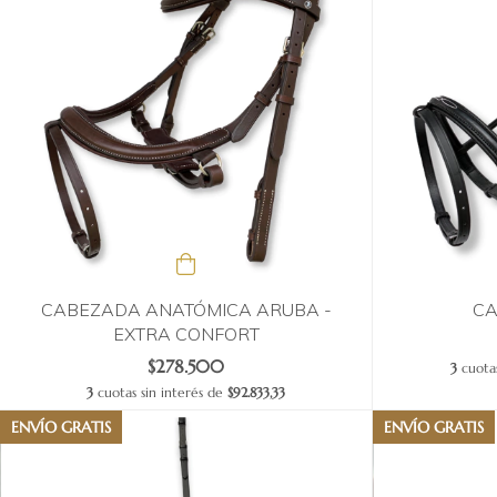
CABEZADA ANATÓMICA ARUBA -
CA
EXTRA CONFORT
$278.500
3
cuotas
3
cuotas sin interés de
$92.833,33
ENVÍO GRATIS
ENVÍO GRATIS