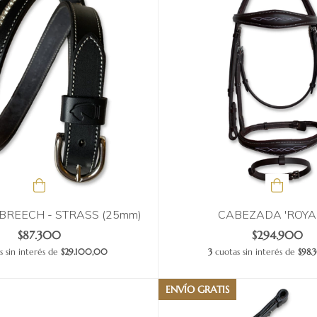
BREECH - STRASS (25mm)
CABEZADA 'ROYAL
$87.300
$294.900
 sin interés de
$29.100,00
3
cuotas sin interés de
$98
ENVÍO GRATIS