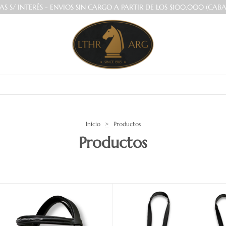
AS S/ INTERÉS - ENVIOS SIN CARGO A PARTIR DE LOS $100.000 (CABA
Inicio
>
Productos
Productos