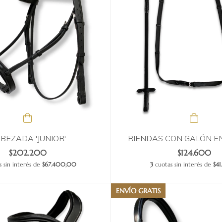
BEZADA 'JUNIOR'
RIENDAS CON GALÓN 
$202.200
$124.600
 sin interés de
$67.400,00
3
cuotas sin interés de
$41
ENVÍO GRATIS