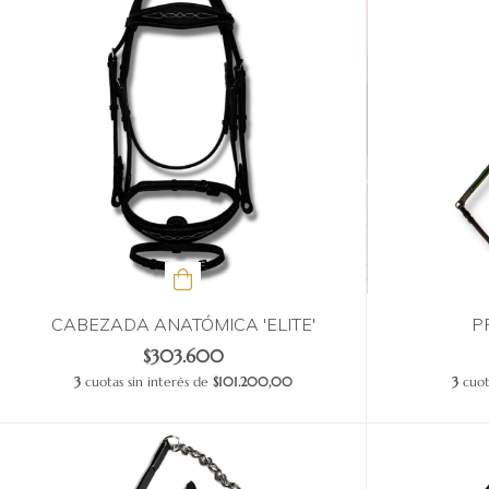
CABEZADA ANATÓMICA 'ELITE'
P
$303.600
3
cuotas sin interés de
$101.200,00
3
cuot