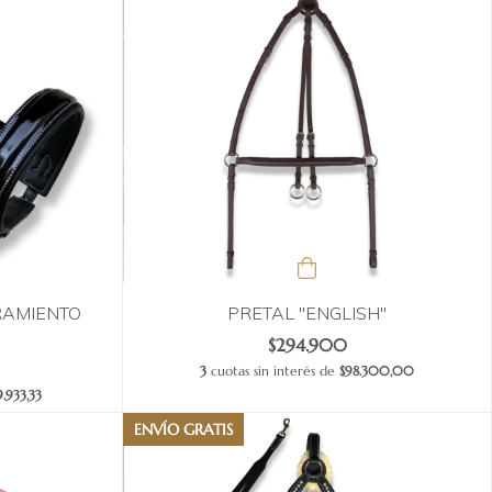
RAMIENTO
PRETAL "ENGLISH"
$294.900
3
cuotas sin interés de
$98.300,00
.933,33
ENVÍO GRATIS