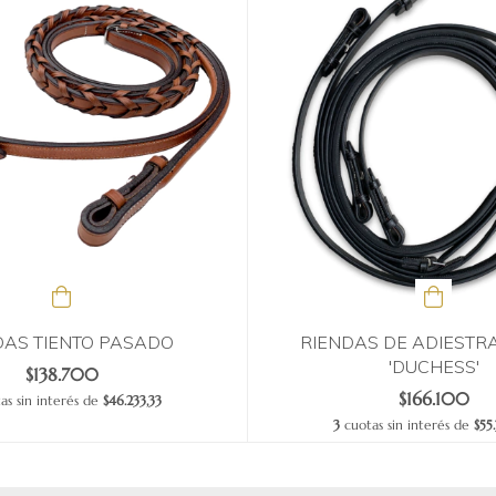
DAS TIENTO PASADO
RIENDAS DE ADIESTR
'DUCHESS'
$138.700
$166.100
as sin interés de
$46.233,33
3
cuotas sin interés de
$55