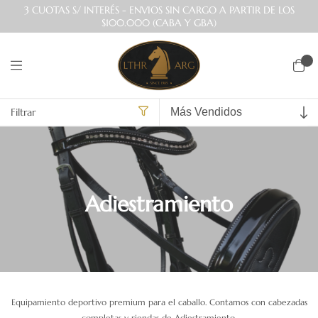
3 CUOTAS S/ INTERÉS - ENVIOS SIN CARGO A PARTIR DE LOS
$100.000 (CABA Y GBA)
0
Filtrar
Inicio
>
Talabartería
>
Adiestramiento
Adiestramiento
Equipamiento deportivo premium para el caballo. Contamos con cabezadas
completas y riendas de Adiestramiento.