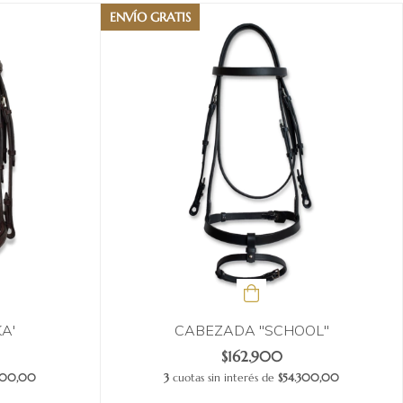
ENVÍO GRATIS
A'
CABEZADA "SCHOOL"
$162.900
.700,00
3
cuotas sin interés de
$54.300,00