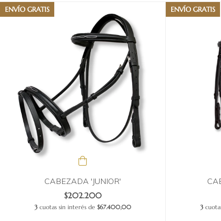
ENVÍO GRATIS
ENVÍO GRATIS
CABEZADA 'JUNIOR'
CAB
$202.200
3
cuotas sin interés de
$67.400,00
3
cuotas