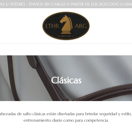
AS S/ INTERÉS - ENVIOS SIN CARGO A PARTIR DE LOS $100.000 (CABA
Inicio
>
Talabartería
>
Salto Ecuestre
>
Cabezadas
>
Clásicas
Clásicas
bezadas de salto clásicas están diseñadas para brindar seguridad y estilo
entrenamiento diario como para competencia.