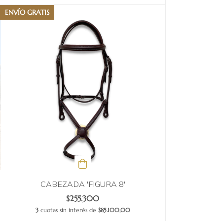
ENVÍO GRATIS
CABEZADA 'FIGURA 8'
$255.300
3
cuotas sin interés de
$85.100,00