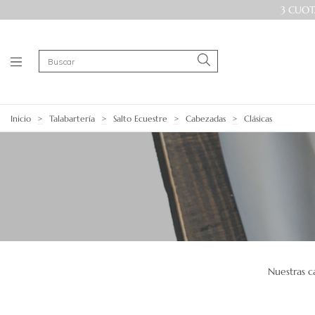
3 CUOT
Inicio
>
Talabartería
>
Salto Ecuestre
>
Cabezadas
>
Clásicas
Nuestras ca