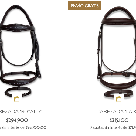
ENVÍO GRATIS
EZADA 'ROYALTY'
CABEZADA 'LAIK
$294.900
$215.100
 sin interés de
$98.300,00
3
cuotas sin interés de
$71